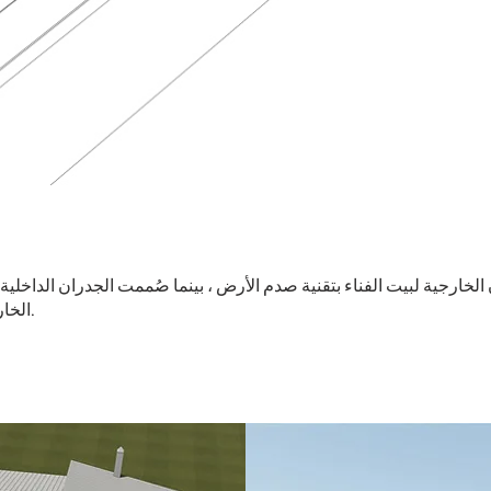
لخارجية لبيت الفناء بتقنية صدم الأرض ، بينما صُممت الجدران الداخلية
الخارجية سميكة لتقوية العزل الحراري.