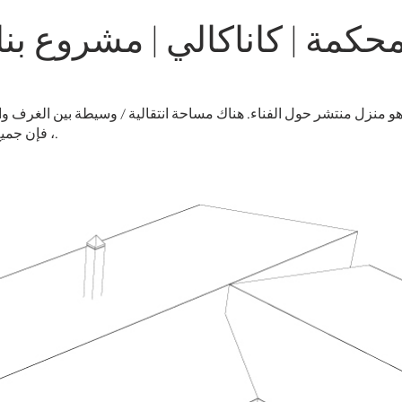
حكمة | كاناكالي | مشروع بناء ط
، فإن جميع الغرف مرتبطة بشكل مباشر بالفناء.