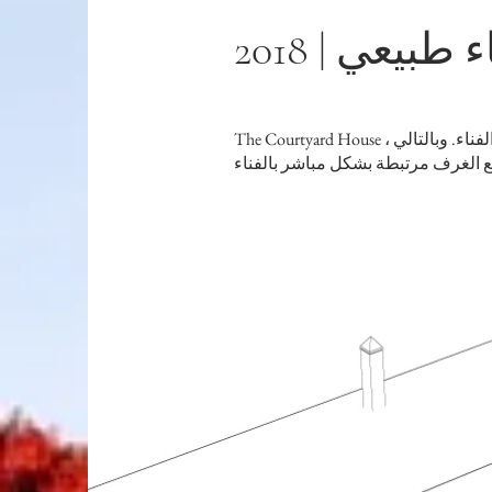
بيعي | 2018
The Courtyard House ، كما يوحي اسمه ، هو منزل منتشر حول الفناء. هناك مساحة انتقالية / وسيطة بين الغرف والفناء. وبالتالي